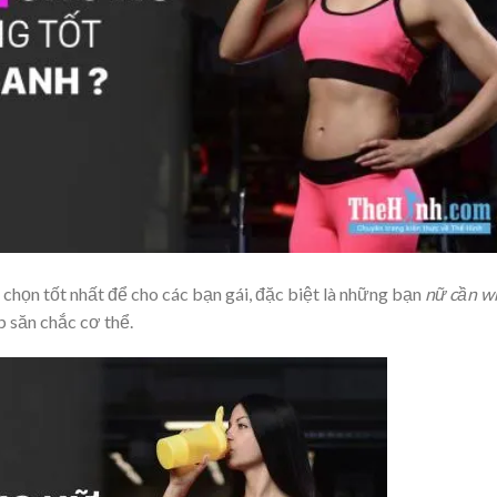
 chọn tốt nhất để cho các bạn gái, đặc biệt là những bạn
nữ cần w
p săn chắc cơ thể.