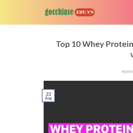
Skip
to
content
Top 10 Whey Protein
POST
22
Aug