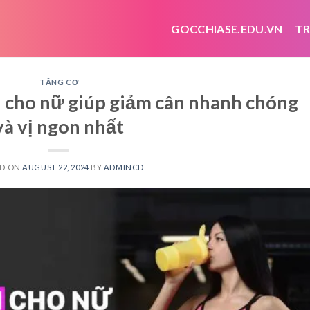
GOCCHIASE.EDU.VN
TR
TĂNG CƠ
 cho nữ giúp giảm cân nhanh chóng
và vị ngon nhất
ED ON
AUGUST 22, 2024
BY
ADMINCD