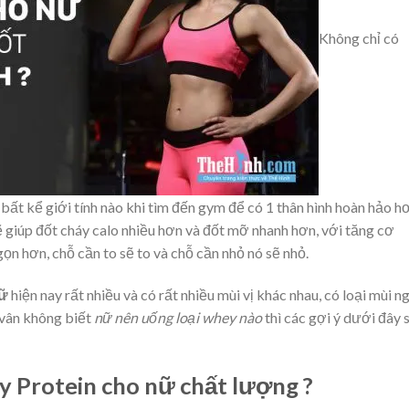
Không chỉ có
bất kể giới tính nào khi tìm đến gym để có 1 thân hình hoàn hảo h
sẽ giúp đốt cháy calo nhiều hơn và đốt mỡ nhanh hơn, với tăng cơ
gọn hơn, chỗ cần to sẽ to và chỗ cần nhỏ nó sẽ nhỏ.
nữ
hiện nay rất nhiều và có rất nhiều mùi vị khác nhau, có loại mùi n
 vân không biết
nữ nên uống loại whey nào
thì các gợi ý dưới đây 
 Protein cho nữ chất lượng ?