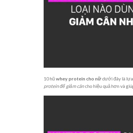
10 hũ
whey protein cho nữ
dưới đây là lựa
protein để giảm cân
cho hiệu quả hơn và giú