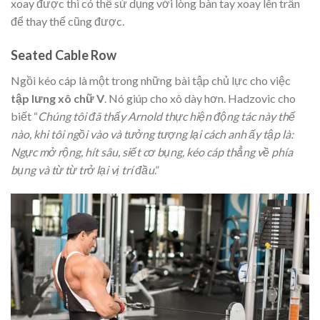
xoay được thì có thể sử dụng với lòng bàn tay xoay lên trần
để thay thế cũng được.
Seated Cable Row
Ngồi kéo cáp là một trong những bài tập chủ lực cho việc
tập lưng xô chữ V
. Nó giúp cho xô dày hơn. Hadzovic cho
biết “
Chúng tôi đã thấy Arnold thực hiện động tác này thế
nào, khi tôi ngồi vào và tưởng tượng lại cách anh ấy tập là:
Ngực mở rộng, hít sâu, siết cơ bụng, kéo cáp thẳng về phía
bụng và từ từ trở lại vị trí đầu
.”