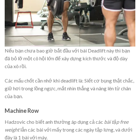
Nếu bạn chưa bao giờ bắt đầu với bài Deadlift này thì bạn
đã bỏ lỡ một cô hội lớn để xây dựng kích thước và độ dày
của xô rồi.
Các mấu chốt cần nhớ khi deadlift là: Siết cơ bụng thật chắc,
giữ hơi trong lồng ngực, mắt nhìn thẳng và nâng lên từ chân
của bạn.
Machine Row
Hadzovic cho biết anh thường áp dụng cả các
bài tập free
weight
lẫn các bài với mấy trong các ngày tập lưng, và dưới
đây là 1 bài với máy.