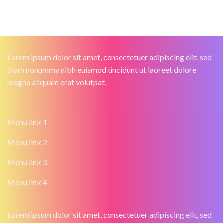
Lorem ipsum dolor sit amet, consectetuer adipiscing elit, sed
diam nonummy nibh euismod tincidunt ut laoreet dolore
magna aliquam erat volutpat.
Menu link 1
Menu link 2
Menu link 3
Menu link 4
Lorem ipsum dolor sit amet, consectetuer adipiscing elit, sed