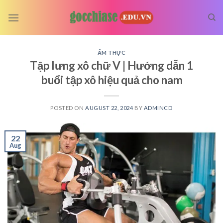
Skip
to
content
ẨM THỰC
Tập lưng xô chữ V | Hướng dẫn 1
buổi tập xô hiệu quả cho nam
POSTED ON
AUGUST 22, 2024
BY
ADMINCD
22
Aug