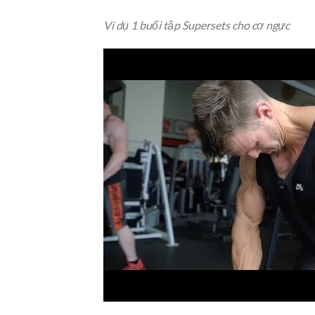
Ví dụ 1 buổi tập Supersets cho cơ ngực