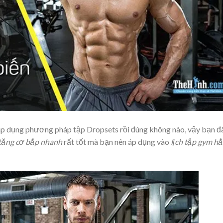
 áp dụng phương pháp tập Dropsets rồi đúng không nào, vậy bạn đ
tăng cơ bắp nhanh
rất tốt mà bạn nên áp dụng vào
lịch tập gym h