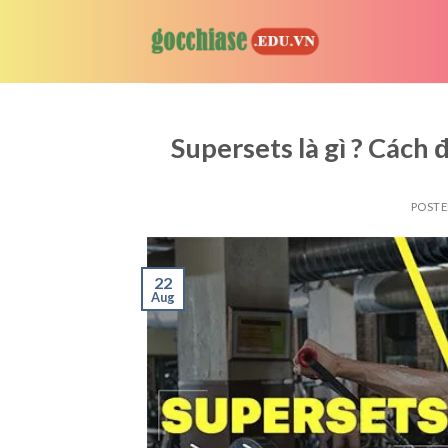
Skip
to
content
Supersets là gì ? Cách
POST
22
Aug