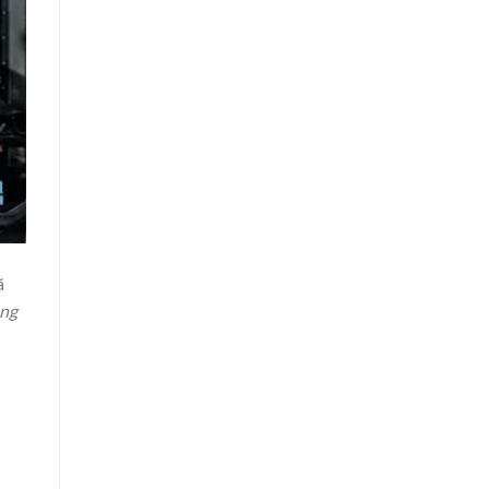
ã
ằng