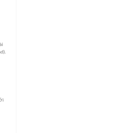
ài
d).
ới