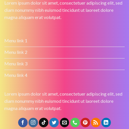
Lorem ipsum dolor sit amet, consectetuer adipiscing elit, sed
diam nonummy nibh euismod tincidunt ut laoreet dolore
magna aliquam erat volutpat.
Menu link 1
Menu link 2
Menu link 3
Menu link 4
Lorem ipsum dolor sit amet, consectetuer adipiscing elit, sed
diam nonummy nibh euismod tincidunt ut laoreet dolore
magna aliquam erat volutpat.