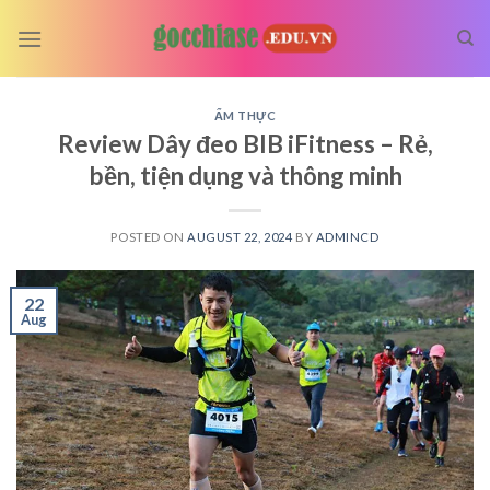
Skip
to
content
ẨM THỰC
Review Dây đeo BIB iFitness – Rẻ,
bền, tiện dụng và thông minh
POSTED ON
AUGUST 22, 2024
BY
ADMINCD
22
Aug