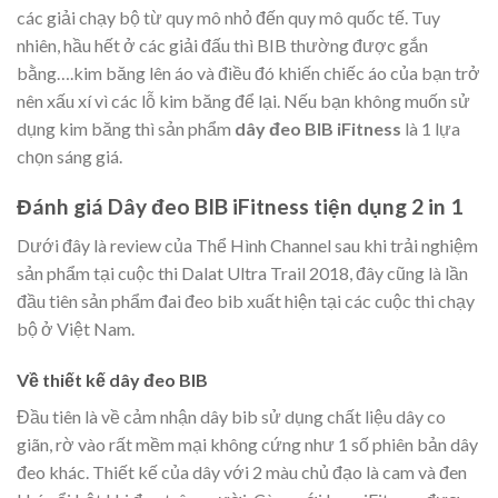
các giải chạy bộ từ quy mô nhỏ đến quy mô quốc tế. Tuy
nhiên, hầu hết ở các giải đấu thì BIB thường được gắn
bằng….kim băng lên áo và điều đó khiến chiếc áo của bạn trở
nên xấu xí vì các lỗ kim băng để lại. Nếu bạn không muốn sử
dụng kim băng thì sản phẩm
dây đeo BIB iFitness
là 1 lựa
chọn sáng giá.
Đánh giá Dây đeo BIB iFitness tiện dụng 2 in 1
Dưới đây là review của Thể Hình Channel sau khi trải nghiệm
sản phẩm tại cuộc thi Dalat Ultra Trail 2018, đây cũng là lần
đầu tiên sản phẩm đai đeo bib xuất hiện tại các cuộc thi chạy
bộ ở Việt Nam.
Về thiết kế dây đeo BIB
Đầu tiên là về cảm nhận dây bib sử dụng chất liệu dây co
giãn, rờ vào rất mềm mại không cứng như 1 số phiên bản dây
đeo khác. Thiết kế của dây với 2 màu chủ đạo là cam và đen