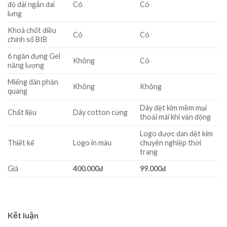
độ dài ngắn đai
Có
Có
lưng
Khoá chốt điều
Có
Có
chỉnh số BIB
6 ngăn đựng Gel
Không
Có
năng lượng
Miếng dán phản
Không
Không
quang
Dây dệt kim mềm mại
Chất liệu
Dây cotton cứng
thoải mái khi vận động
Logo được đan dệt kim
Thiết kế
Logo in màu
chuyên nghiệp thời
trang
Giá
400.000đ
99.000đ
Kết luận