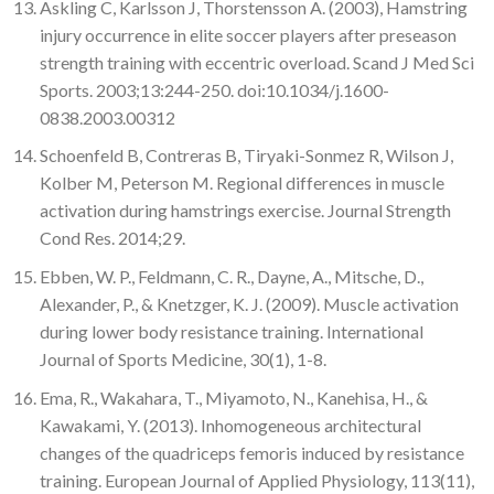
Askling C, Karlsson J, Thorstensson A. (2003), Hamstring
injury occurrence in elite soccer players after preseason
strength training with eccentric overload. Scand J Med Sci
Sports. 2003;13:244-250. doi:10.1034/j.1600-
0838.2003.00312
Schoenfeld B, Contreras B, Tiryaki-Sonmez R, Wilson J,
Kolber M, Peterson M. Regional differences in muscle
activation during hamstrings exercise. Journal Strength
Cond Res. 2014;29.
Ebben, W. P., Feldmann, C. R., Dayne, A., Mitsche, D.,
Alexander, P., & Knetzger, K. J. (2009). Muscle activation
during lower body resistance training. International
Journal of Sports Medicine, 30(1), 1-8.
Ema, R., Wakahara, T., Miyamoto, N., Kanehisa, H., &
Kawakami, Y. (2013). Inhomogeneous architectural
changes of the quadriceps femoris induced by resistance
training. European Journal of Applied Physiology, 113(11),