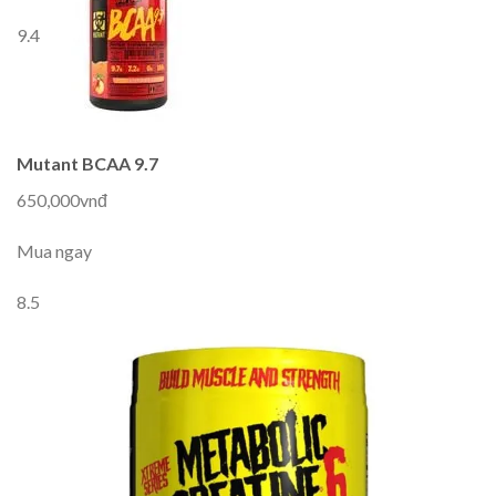
9.4
Mutant BCAA 9.7
650,000vnđ
Mua ngay
8.5