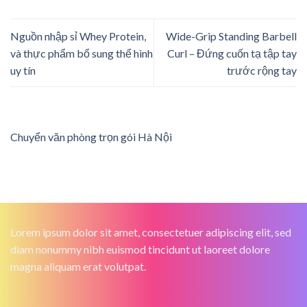
Nguồn nhập sỉ Whey Protein,
Wide-Grip Standing Barbell
và thực phẩm bổ sung thể hình
Curl – Đứng cuốn tạ tập tay
uy tín
trước rộng tay
Chuyển văn phòng trọn gói Hà Nội
Lorem ipsum dolor sit amet, consectetuer adipiscing elit, sed
diam nonummy nibh euismod tincidunt ut laoreet dolore
magna aliquam erat volutpat.