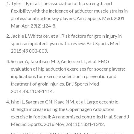
Tyler TF, et al. The association of hip strength and
flexibility with the incidence of adductor muscle strains in
professional ice hockey players. Am J Sports Med. 2001
Mar-Apr;29(2):124-8.
Jackie L Whittaker, et al. Risk factors for groin injury in
sport: an updated systematic review. Br J Sports Med
2015;49 803-809.
Serner A, Jakobsen MD, Andersen LL, et al. EMG
evaluation of hip adduction exercises for soccer players:
implications for exercise selection in prevention and
treatment of groin injuries. Br J Sports Med
2014;48:1108-1114.
Ishøi L, Sørensen CN, Kaae NM, et al. Large eccentric
strength increase using the Copenhagen Adduction
exercise in football: A randomized controlled trial. Scand J
Med Sci Sports. 2016 Nov;26(11):1334-1342.