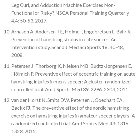
Leg Curl, and Adduction Machine Exercises Non-
Functional or Risky? NSCA Personal Training Quarterly
4.4: 50-53, 2017.
Arnason A, Andersen TE, Holme I, Engebretsen L, Bahr R.
Prevention of hamstring strains in elite soccer: An
intervention study. Scand J Med Sci Sports 18: 40-48,
2008.
Petersen J, Thorborg K, Nielsen MB, Budtz-Jørgensen E,
Hölmich P. Preventive effect of eccentric training on acute
hamstring injuries in men’s soccer: A cluster-randomized
controlled trial. Am J Sports Med 39: 2296-2303, 2011.
van der Horst N, Smits DW, Petersen J, Goedhart EA,
Backx FJ. The preventive effect of the nordic hamstring
exercise on hamstring injuries in amateur soccer players: A
randomized controlled trial. Am J Sports Med 43: 1316-
1323, 2015.