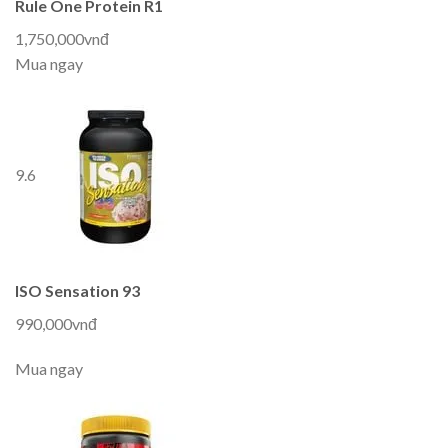
Rule One Protein R1
1,750,000vnđ
Mua ngay
9.6
ISO Sensation 93
990,000vnđ
Mua ngay