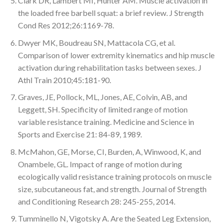
Clark DR, Lambert MI, Hunter AM. Muscle activation in
the loaded free barbell squat: a brief review. J Strength
Cond Res 2012;26:1169-78.
Dwyer MK, Boudreau SN, Mattacola CG, et al.
Comparison of lower extremity kinematics and hip muscle
activation during rehabilitation tasks between sexes. J
Athl Train 2010;45:181-90.
Graves, JE, Pollock, ML, Jones, AE, Colvin, AB, and
Leggett, SH. Specificity of limited range of motion
variable resistance training. Medicine and Science in
Sports and Exercise 21: 84-89, 1989.
McMahon, GE, Morse, CI, Burden, A, Winwood, K, and
Onambele, GL. Impact of range of motion during
ecologically valid resistance training protocols on muscle
size, subcutaneous fat, and strength. Journal of Strength
and Conditioning Research 28: 245-255, 2014.
Tumminello N, Vigotsky A. Are the Seated Leg Extension,