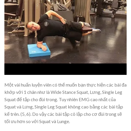
Một vài huấn luyện viên có thể muốn bạn thực hiện các bài đa
khớp với 1 chân như là Wide Stance Squat, Lưng, Single Leg
Squat để tập cho đùi trong. Tuy nhiên EMG cao nhất của
Squat và Lưng, Single Leg Squat không cao bằng các bài tập
kể trên. (5, 6). Do vậy các bài tập cô lập cho cơ đùi trong sẽ
tối ưu hơn so với Squat và Lunge.