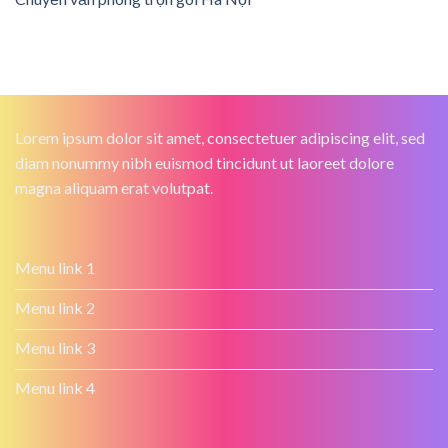
Lorem ipsum dolor sit amet, consectetuer adipiscing elit, sed
diam nonummy nibh euismod tincidunt ut laoreet dolore
magna aliquam erat volutpat.
Menu link 1
Menu link 2
Menu link 3
Menu link 4