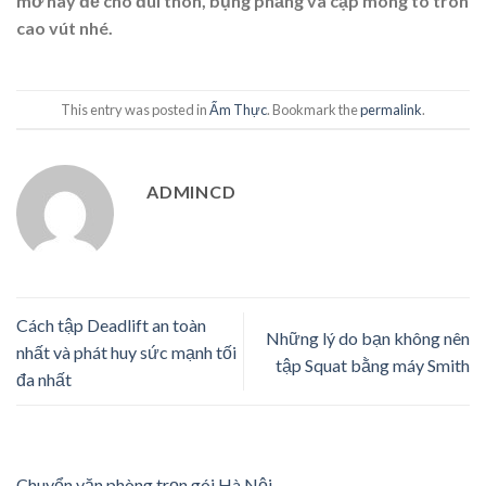
mỡ này để cho đùi thon, bụng phẳng và cặp mông to tròn
cao vút nhé.
This entry was posted in
Ẩm Thực
. Bookmark the
permalink
.
ADMINCD
Cách tập Deadlift an toàn
Những lý do bạn không nên
nhất và phát huy sức mạnh tối
tập Squat bằng máy Smith
đa nhất
Chuyển văn phòng trọn gói Hà Nội