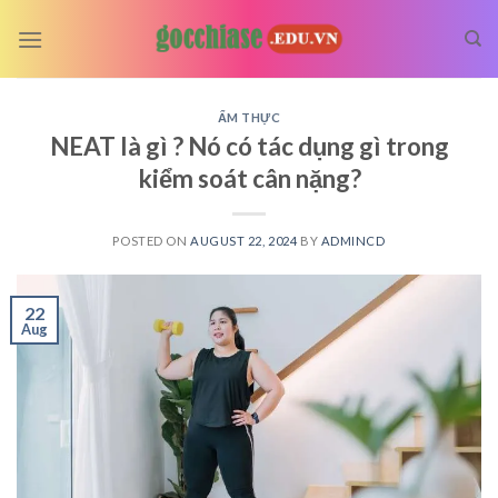
Skip
to
content
ẨM THỰC
NEAT là gì ? Nó có tác dụng gì trong
kiểm soát cân nặng?
POSTED ON
AUGUST 22, 2024
BY
ADMINCD
22
Aug