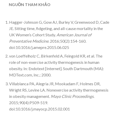
NGUỒN THAM KHẢO
Hagger-Johnson G, Gow AJ, Burley V, Greenwood D, Cade
JE. Sitting time, fidgeting, and all-cause mortality in the
UK Women’s Cohort Study.
American Journal of
Preventative Medicine
. 2016;50(2):154-160.
doi:10.1016/j.amepre.2015.06.025
von Loeffelholz C, Birkenfeld A, Feingold KR, et al. The
role of non-exercise activity thermogenesis in human
obesity. In: Endotext [Internet]. South Dartmouth (MA):
MDText.com, Inc.; 2000.
Villablanca PA, Alegria JR, Mookadam F, Holmes DR,
Wright RS, Levine LA. Nonexercise activity thermogenesis
in obesity management.
Mayo Clinic Proceedings
.
2015;90(4):P509-519.
doi:10.1016/j.mayocp.2015.02.001