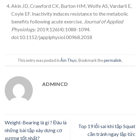
Akin JD, Crawford CK, Burton HM, Wolfe AS, Vardarli E,
Coyle EF. Inactivity induces resistance to the metabolic
benefits following acute exercise.
Journal of Applied
Physiology
. 2019;126(4):1088-1094.
doi:10.1152/japplphysiol.00968.2018
This entry was posted in
Ẩm Thực
. Bookmark the
permalink
.
ADMINCD
Weight-Bearing là gì ? Đâu là
Top 19 lỗi sai khi tập Squat
những bài tập xây dựng cơ
cần tránh ngay lập tức
xương tốt nhất?