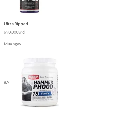
Ultra Ripped
690,000vnđ
Mua ngay
8.9