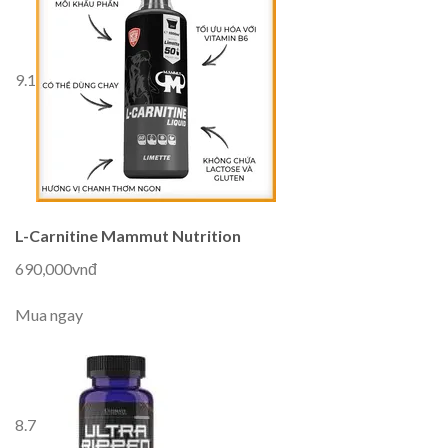
9.1
L-Carnitine Mammut Nutrition
690,000vnđ
Mua ngay
8.7