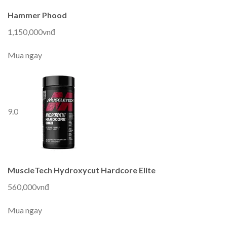
Hammer Phood
1,150,000vnđ
Mua ngay
9.0
MuscleTech Hydroxycut Hardcore Elite
560,000vnđ
Mua ngay