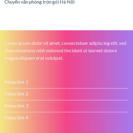
Chuyển văn phòng trọn gói Hà Nội
Lorem ipsum dolor sit amet, consectetuer adipiscing elit, sed
diam nonummy nibh euismod tincidunt ut laoreet dolore
magna aliquam erat volutpat.
Menu link 1
Menu link 2
Menu link 3
Menu link 4