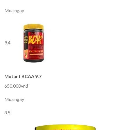
Mua ngay
9.4
Mutant BCAA 9.7
650,000vnđ
Mua ngay
8.5