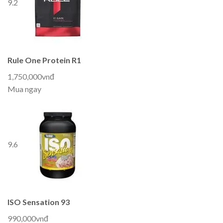
9.2
Rule One Protein R1
1,750,000vnđ
Mua ngay
9.6
ISO Sensation 93
990,000vnđ