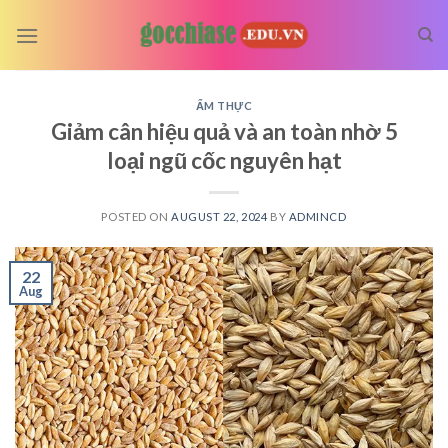
Skip
to
content
ẨM THỰC
Giảm cân hiệu quả và an toàn nhờ 5
loại ngũ cốc nguyên hạt
POSTED ON
AUGUST 22, 2024
BY
ADMINCD
22
Aug