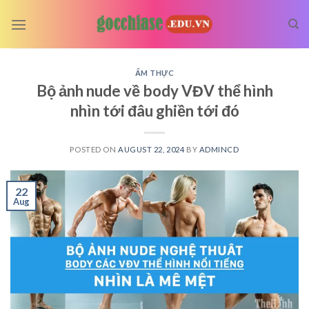
Skip
to
content
ẨM THỰC
Bộ ảnh nude về body VĐV thể hình
nhìn tới đâu ghiền tới đó
POSTED ON
AUGUST 22, 2024
BY
ADMINCD
22
Aug