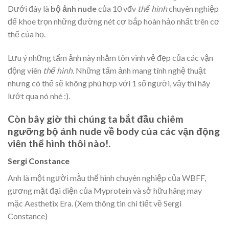
Dưới đây là
bộ ảnh nude
của 10 vđv
thể hình
chuyên nghiệp
để khoe trọn những đường nét cơ bắp hoàn hảo nhất trên cơ
thể của họ.
Lưu ý những tấm ảnh này nhằm tôn vinh vẻ đẹp của các vận
động viên
thể hình
. Những tấm ảnh mang tính nghệ thuật
nhưng có thể sẽ không phù hợp với 1 số người, vậy thì hãy
lướt qua nó nhé :).
Còn bây giờ thì chúng ta bắt đầu chiêm
ngưỡng bộ ảnh nude về body của các vận động
viên thể hình thôi nào!.
Sergi Constance
Anh là một người mẫu thể hình chuyên nghiệp của WBFF,
gương mặt đại diện của Myprotein và sở hữu hãng may
mặc Aesthetix Era. (Xem thông tin chi tiết về Sergi
Constance)