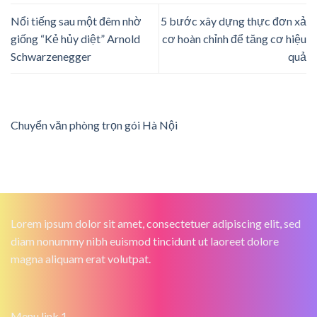
Nổi tiếng sau một đêm nhờ
5 bước xây dựng thực đơn xả
giống “Kẻ hủy diệt” Arnold
cơ hoàn chỉnh để tăng cơ hiệu
Schwarzenegger
quả
Chuyển văn phòng trọn gói Hà Nội
Lorem ipsum dolor sit amet, consectetuer adipiscing elit, sed
diam nonummy nibh euismod tincidunt ut laoreet dolore
magna aliquam erat volutpat.
Menu link 1