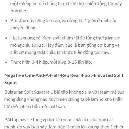
một miếng lót để chống trượt khi thực hiện động tác này
bạn nhé.
Bắt đầu đẩy hông lên cao, và dừng lại 1 giây ở đỉnh của
chuyển động
Hạ tạ xuống có kiểm soát chậm rãi để tăng thời gian cơ
mông chịu áp lực. Hãy đảm bảo là bạn gồng cơ bụng và
siết cơ mông thật chắc khi thực hiện động tác này.
Thực hiện 3-4 hiệp, mỗi hiệp 8-15 lần lặp.
Negative One-And-A-Half-Rep Rear-Foot-Elevated Split
Squat
Bulgarian Split Squat là 1 bài tập không xa lạ với team mê tập
mông đúng không nào, tuy nhiên chúng ta sẽ làm nó khó khăn
hơn với phiên bản mới như sau.
Bài tập này sẽ tăng áp lực lên phần chân trụ của bạn rất
mạnh, do vậy bạn hãy đảm bảo là mình lên xuống theo 1 chiều