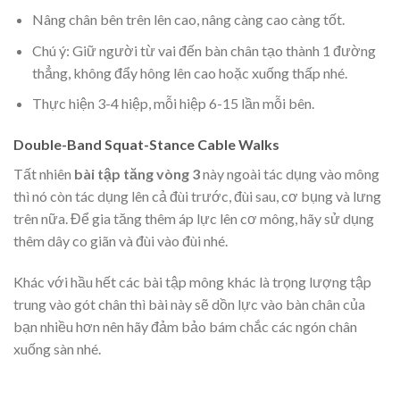
Nâng chân bên trên lên cao, nâng càng cao càng tốt.
Chú ý
: Giữ người từ vai đến bàn chân tạo thành 1 đường
thẳng, không đẩy hông lên cao hoặc xuống thấp nhé.
Thực hiện 3-4 hiệp, mỗi hiệp 6-15 lần mỗi bên.
Double-Band Squat-Stance Cable Walks
Tất nhiên
bài tập tăng vòng 3
này ngoài tác dụng vào mông
thì nó còn tác dụng lên cả đùi trước, đùi sau, cơ bụng và lưng
trên nữa. Để gia tăng thêm áp lực lên cơ mông, hãy sử dụng
thêm dây co giãn và đùi vào đùi nhé.
Khác với hầu hết các bài tập mông khác là trọng lượng tập
trung vào gót chân thì bài này sẽ dồn lực vào bàn chân của
bạn nhiều hơn nên hãy đảm bảo bám chắc các ngón chân
xuống sàn nhé.