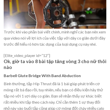
Trước khi vào phần bài viết chính, mình nghĩ các bạn nên xem
qua video nói về lợi ích của việc tập với dây co giãn dưới đây
trước để hiểu rõ hơn tác dụng của loại dụng cụ này nhé.
[Elite_video_player id=”12″]
Ok, giờ ta vào 8 bài tập tăng vòng 3 cho nữ thôi
nào
Barbell Glute Bridge With Band Abduction
Bình thường, tập Hip Thrust đã là 1 bài giúp phát triển cơ
mông rất bá đạo rồi, tuy nhiên, nếu bạn có điều kiện hãy thử
tập nó với 1 sợi dây co giãn. Bạn sẽ nhận thấy sự khác biệt
rất nhiều khi tập theo cách này. Chỉ cần thêm 1 sự thay đổi
nhỏ này vào buổi tập cũng giúp cơ mông đốt cháy nhiều calo