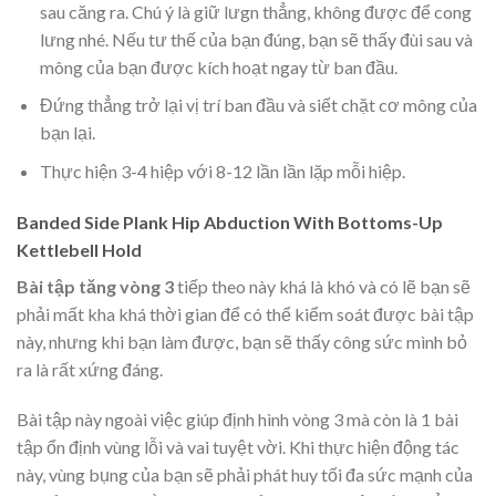
sau căng ra. Chú ý là giữ lưgn thẳng, không được để cong
lưng nhé. Nếu tư thế của bạn đúng, bạn sẽ thấy đùi sau và
mông của bạn được kích hoạt ngay từ ban đầu.
Đứng thẳng trở lại vị trí ban đầu và siết chặt cơ mông của
bạn lại.
Thực hiện 3-4 hiệp với 8-12 lần lần lặp mỗi hiệp.
Banded Side Plank Hip Abduction With Bottoms-Up
Kettlebell Hold
Bài tập tăng vòng 3
tiếp theo này khá là khó và có lẽ bạn sẽ
phải mất kha khá thời gian để có thể kiểm soát được bài tập
này, nhưng khi bạn làm được, bạn sẽ thấy công sức mình bỏ
ra là rất xứng đáng.
Bài tập này ngoài việc giúp định hình vòng 3 mà còn là 1 bài
tập ổn định vùng lỗi và vai tuyệt vời. Khi thực hiện động tác
này, vùng bụng của bạn sẽ phải phát huy tối đa sức mạnh của