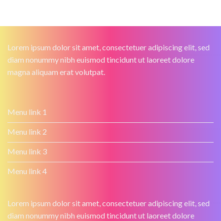
Lorem ipsum dolor sit amet, consectetuer adipiscing elit, sed
diam nonummy nibh euismod tincidunt ut laoreet dolore
magna aliquam erat volutpat.
Menu link 1
Menu link 2
Menu link 3
Menu link 4
Lorem ipsum dolor sit amet, consectetuer adipiscing elit, sed
diam nonummy nibh euismod tincidunt ut laoreet dolore