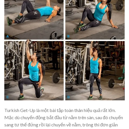
Turkish Get-Up là một bài tập toàn thân hiệu quả rất lớn.
Mặc dù chuyển động bắt đầu từ nằm trên sàn, sau đó chuyển
sang tư thế đứng rồi lại chuyển về nằm, trông thì đơn giản