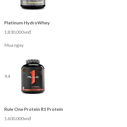
Platinum HydroWhey
1,830,000vnđ
Mua ngay
9.4
Rule One Protein R1 Protein
1.600.000vnđ