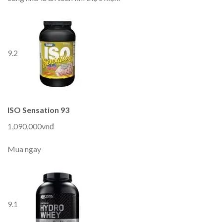
9.2
ISO Sensation 93
1,090,000vnđ
Mua ngay
9.1