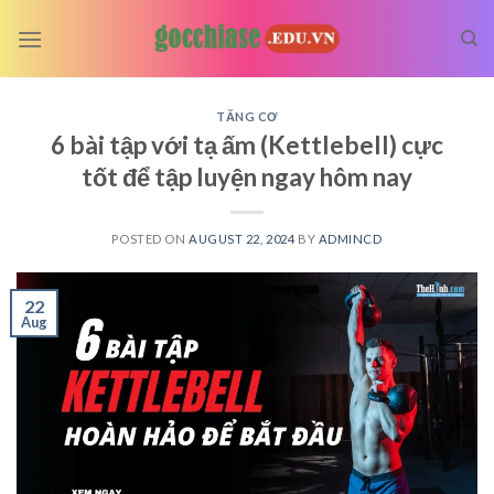
Skip
to
content
TĂNG CƠ
6 bài tập với tạ ấm (Kettlebell) cực
tốt để tập luyện ngay hôm nay
POSTED ON
AUGUST 22, 2024
BY
ADMINCD
22
Aug