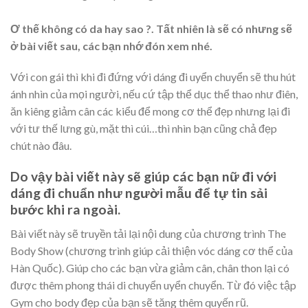
Ơ thế không có da hay sao ?. Tất nhiên là sẽ có nhưng sẽ
ở bài viết sau, các bạn nhớ đón xem nhé.
Với con gái thì khi đi đứng với dáng đi uyển chuyển sẽ thu hút
ánh nhìn của mọi người, nếu cứ tập thể dục thể thao như điên,
ăn kiêng giảm cân các kiểu để mong cơ thể đẹp nhưng lại đi
với tư thế lưng gù, mặt thì cúi…thì nhìn bạn cũng chả đẹp
chút nào đâu.
Do vậy bài viết này sẽ giúp các bạn nữ đi với
dáng đi chuẩn như người mẫu để tự tin sải
bước khi ra ngoài.
Bài viết này sẽ truyền tải lại nội dung của chương trình The
Body Show (chương trình giúp cải thiện vóc dáng cơ thể của
Hàn Quốc). Giúp cho các bạn vừa giảm cân, chân thon lại có
được thêm phong thái di chuyển uyển chuyển. Từ đó việc tập
Gym cho body đẹp của bạn sẽ tăng thêm quyến rũ.