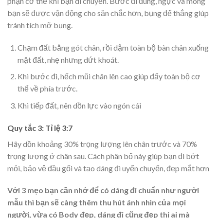
phận cơ thể khi bạn di chuyển. Bước đi đúng, ngực và mông
bạn sẽ được vận động cho săn chắc hơn, bụng để thẳng giúp
tránh tích mỡ bụng.
Chạm đất bằng gót chân, rồi dậm toàn bộ bàn chân xuống
mặt đất, nhẹ nhưng dứt khoát.
Khi bước đi, hếch mũi chân lên cao giúp đẩy toàn bộ cơ
thể về phía trước.
Khi tiếp đất, nên dồn lực vào ngón cái
Quy tắc 3: Tỉ lệ 3:7
Hãy dồn khoảng 30% trọng lượng lên chân trước và 70%
trọng lượng ở chân sau. Cách phân bố này giúp bạn đi bớt
mỏi, bảo vệ đầu gối và tạo dáng đi uyển chuyển, đẹp mắt hơn
Với 3 mẹo bạn cần nhớ để có dáng đi chuẩn như người
mẫu thì bạn sẽ càng thêm thu hút ánh nhìn của mọi
người, vừa có Body đẹp, dáng đi cũng đẹp thi ai mà