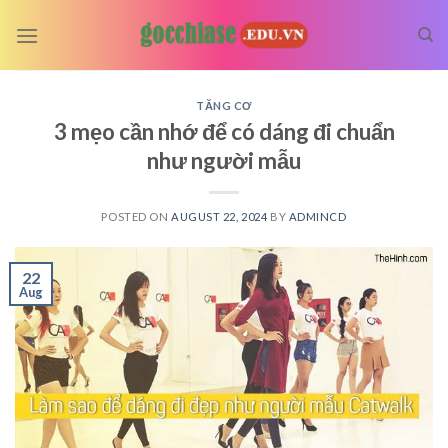
Skip
to
content
TĂNG CƠ
3 mẹo cần nhớ để có dáng đi chuẩn
như người mẫu
POSTED ON
AUGUST 22, 2024
BY
ADMINCD
22
Aug