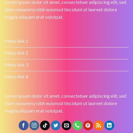
Lorem ipsum dolor sit amet, consectetuer adipiscing elit, sed
diam nonummy nibh euismod tincidunt ut laoreet dolore
magna aliquam erat volutpat.
Menu link 1
Menu link 2
Menu link 3
Menu link 4
Lorem ipsum dolor sit amet, consectetuer adipiscing elit, sed
diam nonummy nibh euismod tincidunt ut laoreet dolore
magna aliquam erat volutpat.