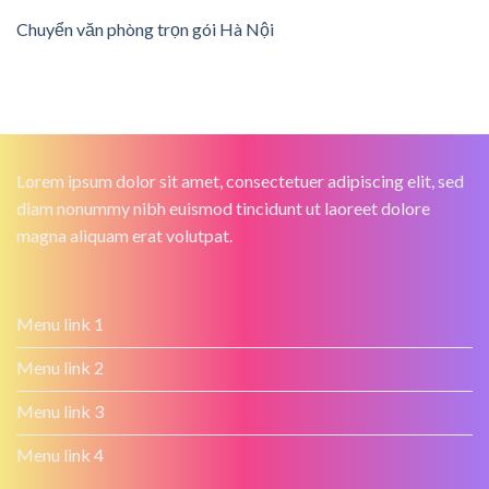
Chuyển văn phòng trọn gói Hà Nội
Lorem ipsum dolor sit amet, consectetuer adipiscing elit, sed
diam nonummy nibh euismod tincidunt ut laoreet dolore
magna aliquam erat volutpat.
Menu link 1
Menu link 2
Menu link 3
Menu link 4