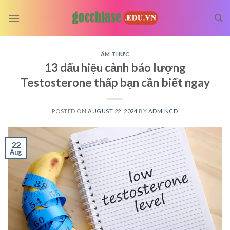
Skip
to
content
ẨM THỰC
13 dấu hiệu cảnh báo lượng
Testosterone thấp bạn cần biết ngay
POSTED ON
AUGUST 22, 2024
BY
ADMINCD
22
Aug