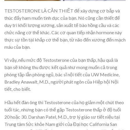
TESTOSTERONE LÀ CẦN THIẾT để xây dựng cơ bắp và
thúc đẩy ham muốn tình dục của bạn. Nó cũng cần thiết để
duy trì khối lượng xương, sản xuất tế bào hồng cầu và các
chức năng cơ thể khác. Các cơ quan tiếp nhận hormone này
thực sự tồn tại khắp cơ thể bạn, từ não đến xương đến mạch
máu của bạn.
Vì vậy, nếu mức độ Testosterone của bạn thấp, hậu quả là
bạn sẽ không thu được kết quả như mong muốn cả trong
phòng tập lẫn phòng ngủ, bác sĩ nội tiết của UW Medicine,
Bradley Anawalt, M.D., người phát ngôn của Hiệp hội Nội
tiết, cho biết.
Hầu hết đàn ông thì Testosterone của họ giảm một chút theo
tuổi tác, nhưng bạn có thể gặp Testosterone thấp ở độ tuổi
20 hoặc 30. Darshan Patel, M.D., trợ lý giáo sư tiết niệu tại
Trung tâm Sức khỏe Nam giới của Đại học California San