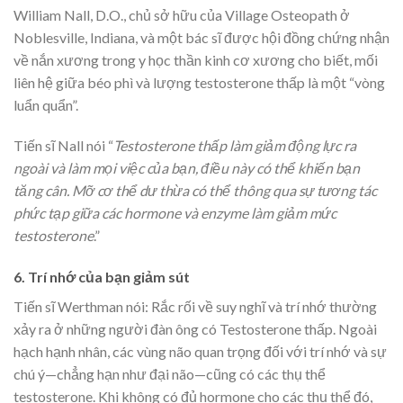
William Nall, D.O., chủ sở hữu của Village Osteopath ở
Noblesville, Indiana, và một bác sĩ được hội đồng chứng nhận
về nắn xương trong y học thần kinh cơ xương cho biết, mối
liên hệ giữa béo phì và lượng testosterone thấp là một “vòng
luẩn quẩn”.
Tiến sĩ Nall nói “
Testosterone thấp làm giảm động lực ra
ngoài và làm mọi việc của bạn, điều này có thể khiến bạn
tăng cân. Mỡ cơ thể dư thừa có thể thông qua sự tương tác
phức tạp giữa các hormone và enzyme làm giảm mức
testosterone
.”
6. Trí nhớ của bạn giảm sút
Tiến sĩ Werthman nói: Rắc rối về suy nghĩ và trí nhớ thường
xảy ra ở những người đàn ông có Testosterone thấp. Ngoài
hạch hạnh nhân, các vùng não quan trọng đối với trí nhớ và sự
chú ý—chẳng hạn như đại não—cũng có các thụ thể
testosterone. Khi không có đủ hormone cho các thụ thể đó,