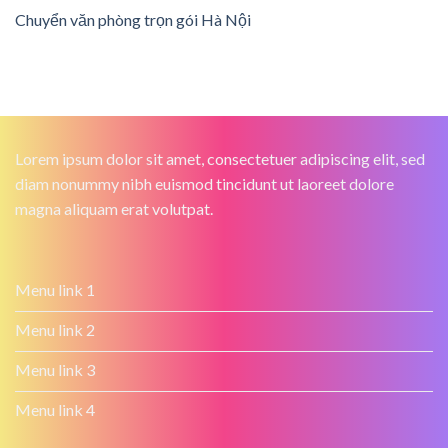
Chuyển văn phòng trọn gói Hà Nội
Lorem ipsum dolor sit amet, consectetuer adipiscing elit, sed
diam nonummy nibh euismod tincidunt ut laoreet dolore
magna aliquam erat volutpat.
Menu link 1
Menu link 2
Menu link 3
Menu link 4