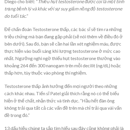
Diego cho biết: “
Thiếu hụt testosterone được coi là một tình
trạng bệnh lý và khác với sự suy giảm nồng độ testosterone
do tuổi tác.
”
Để chẩn đoán Testosterone thấp, các bác sĩ sẽ tìm ra những
triệu chứng mà bạn đang gặp phải (sẽ nói thêm về điều đó ở
bên dưới). Sau đó, bạn sẽ cần hai lần xét nghiệm máu, được
thực hiện vào buổi sáng khi lượng testosterone ở mức cao
nhất. Ngưỡng nghi ngờ thiếu hụt testosterone thường vào
khoảng 264 đến 300 nanogam trên mỗi decilit (ng/dL) hoặc
thấp hơn, tùy thuộc vào phòng thí nghiệm.
Testosterone thấp ảnh hưởng đến mọi người theo những
cách khác nhau. Tiến sĩ Patel giải thích rằng nó có thể biểu
hiện ở thể chất, nhận thức và tình dục. “Hầu hết đàn ông
không trải qua tất cả các vấn đề trên mà chỉ trải qua vài vấn
đề trong đó.”
13 dấu hiệu chúng ta sắp tìm hiểu sau đây cũng không phải là