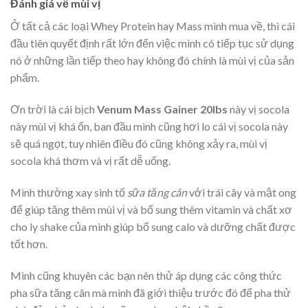
Đánh giá về mùi vị
Ở tất cả các loại Whey Protein hay Mass mình mua về, thì cái
đầu tiên quyết định rất lớn đến việc mình có tiếp tục sử dụng
nó ở những lần tiếp theo hay không đó chính là mùi vị của sản
phẩm.
Ơn trời là cái bịch
Venum Mass Gainer 20lbs
này vị socola
này mùi vị khá ổn, ban đầu mình cũng hơi lo cái vị socola này
sẽ quá ngọt, tuy nhiên điều đó cũng không xảy ra, mùi vị
socola khá thơm và vị rất dễ uống.
Mình thường xay sinh tố
sữa tăng cân
với trái cây và mật ong
để giúp tăng thêm mùi vị và bổ sung thêm vitamin và chất xơ
cho ly shake của mình giúp bổ sung calo và dưỡng chất được
tốt hơn.
Mình cũng khuyên các bạn nên thử áp dụng các công thức
pha sữa tăng cân mà mình đã giới thiệu trước đó để pha thử