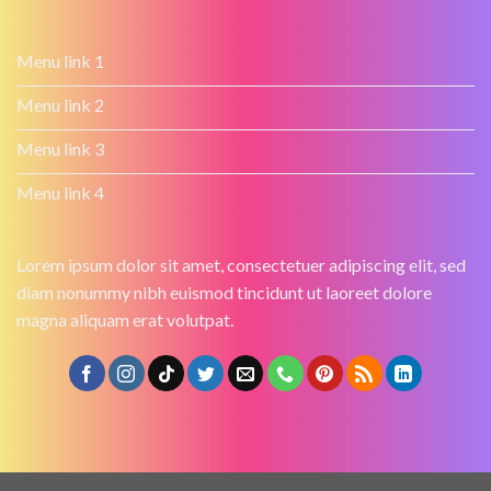
Menu link 1
Menu link 2
Menu link 3
Menu link 4
Lorem ipsum dolor sit amet, consectetuer adipiscing elit, sed
diam nonummy nibh euismod tincidunt ut laoreet dolore
magna aliquam erat volutpat.