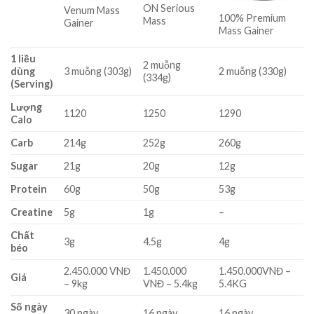
ON Serious
Venum Mass
100% Premium
Mass
Gainer
Mass Gainer
1 liều
2 muỗng
dùng
3 muỗng (303g)
2 muỗng (330g)
(334g)
(Serving)
Lượng
1120
1250
1290
Calo
Carb
214g
252g
260g
Sugar
21g
20g
12g
Protein
60g
50g
53g
Creatine
5g
1g
–
Chất
3g
4.5g
4g
béo
2.450.000 VNĐ
1.450.000
1.450.000VNĐ –
Giá
– 9kg
VNĐ – 5.4kg
5.4KG
Số ngày
30 ngày
16 ngày
16 ngày