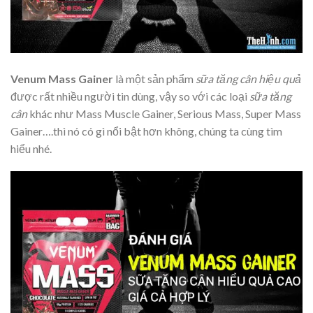
Venum Mass Gainer
là một sản phẩm
sữa tăng cân hiệu quả
được rất nhiều người tin dùng, vậy so với các loại
sữa tăng
cân
khác như Mass Muscle Gainer, Serious Mass, Super Mass
Gainer….thì nó có gì nổi bật hơn không, chúng ta cùng tìm
hiểu nhé.