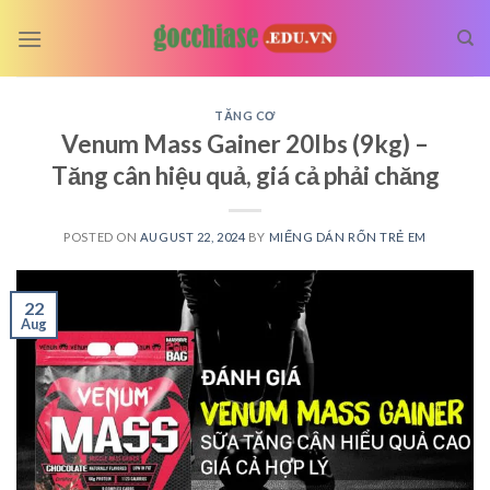
Skip
to
content
TĂNG CƠ
Venum Mass Gainer 20lbs (9kg) –
Tăng cân hiệu quả, giá cả phải chăng
POSTED ON
AUGUST 22, 2024
BY
MIẾNG DÁN RỐN TRẺ EM
22
Aug