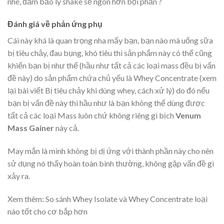
nhé, đảm bảo ly shake sẽ ngon hơn bội phần ?
Đánh giá về phản ứng phụ
Cái này khá là quan trọng nha mấy bạn, bạn nào mà uống sữa
bị tiêu chảy, đau bụng, khó tiêu thì sản phẩm này có thể cũng
khiến bạn bị như thế (hầu như tất cả các loại mass đều bị vấn
đề này) do sản phẩm chứa chủ yếu là Whey Concentrate (xem
lại bài viết Bị tiêu chảy khi dùng whey, cách xử lý) do đó nếu
bạn bị vấn đề này thì hầu như là bạn không thể dùng được
tất cả các loại Mass luôn chứ không riêng gì bịch
Venum
Mass Gainer
này cả.
May mắn là mình không bị dị ứng với thành phần này cho nên
sử dụng nó thấy hoàn toàn bình thường, không gặp vấn đề gì
xảy ra.
Xem thêm: So sánh Whey Isolate và Whey Concentrate loại
nào tốt cho cơ bắp hơn