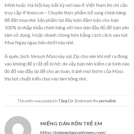
Minh hoặc Hà Nội hay bất kỳ nơi nào ở Việt Nam thì chỉ cần
truy cập iFitness.vn – Chuyên thực phẩm bổ sung chính hãng
để đặt mua nhé. Sản phẩm tại đây luôn đảm bảo cho bạn
100% là nhập khẩu chính hãng với tem dán đầy đủ để bạn yên
tâm sử dụng. Hoặc nhanh chóng hơn bằng cách click vào nút
Mua Ngay
ngay bên dưới này nhé.
À quên, bịch
Venum Mass
này xài Zip cho nên khi mở ra đóng
vào không để ý rất dễ bị hở, do vậy bạn nên kiếm cái bình nào
đó đổ vào đậy lại để cho an toàn, tránh mùi thơm của Mass
thu hút chuột kiến chui vào làm hỏng nhé.
This entry was posted in
Tăng Cơ
. Bookmark the
permalink
.
MIẾNG DÁN RỐN TRẺ EM
https://miengdanrontreem.com/