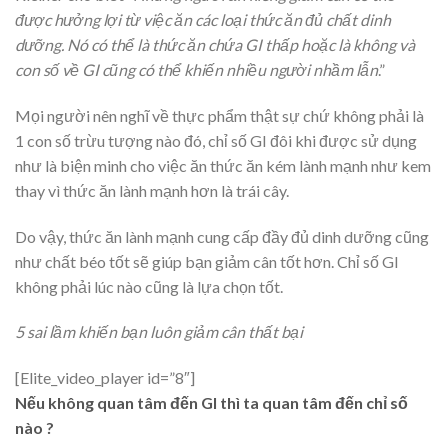
được hưởng lợi từ việc ăn các loại thức ăn đủ chất dinh
dưỡng. Nó có thể là thức ăn chứa GI thấp hoặc là không và
con số về GI cũng có thể khiến nhiều người nhầm lẫn
.”
Mọi người nên nghĩ về thực phẩm thật sự chứ không phải là
1 con số trừu tượng nào đó, chỉ số GI đôi khi được sử dụng
như là biện minh cho việc ăn thức ăn kém lành mạnh như kem
thay vì thức ăn lành mạnh hơn là trái cây.
Do vậy, thức ăn lành mạnh cung cấp đầy đủ dinh dưỡng cũng
như chất béo tốt sẽ giúp bạn giảm cân tốt hơn. Chỉ số GI
không phải lúc nào cũng là lựa chọn tốt.
5 sai lầm khiến bạn luôn giảm cân thất bại
[Elite_video_player id=”8″]
Nếu không quan tâm đến GI thì ta quan tâm đến chỉ số
nào ?