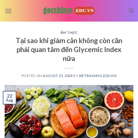
Skip
to
content
ẨM THỰC
Tại sao khi giảm cân không còn cần
phải quan tâm đến Glycemic Index
nữa
POSTED ON
AUGUST 22, 2024
BY
KBTRAINING.EDU.VN
22
Aug