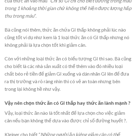
của thức ăn vào máu “
Chỉ số GI chỉ cho biết đường trong máu
trong 1 khoảng thời gian chứ không thể hiện được lượng hấp
thu trong máu
“.
Bà cũng nói thêm, thức ăn chứa GI thấp không phải lúc nào
cũng tốt ví dụ như kem là 1 loại thức ăn có GI thấp nhưng nó
không phải là lựa chọn tốt khi giảm cân.
Còn với những loại thức ăn có biểu tượng GI thì sao. Bà cũng
cho biết là các nhà sản xuất có thể thêm vào đó nhiều loại
chất béo rẻ tiền để giảm GI xuống và dán nhãn GI lên để đưa
ra thị trường và rõ ràng nhìn thì có vẻ an toàn nhưng bên
trong lại không hề như vậy.
Vậy nên chọn thức ăn có GI thấp hay thức ăn lành mạnh ?
Vậy, loại thức ăn nào là tốt nhất để lựa chọn cho việc giảm
cân nếu bạn không thể dựa vào được chỉ số đường huyết ?.
Kleiner cho biết “
Những người ăn kiêng giảm cân có thể