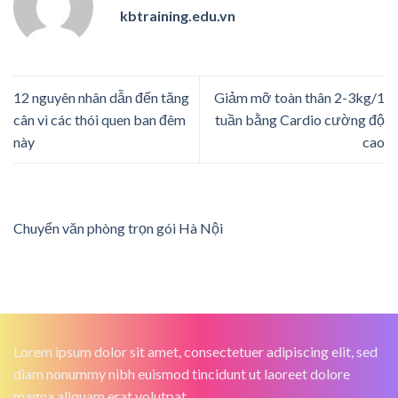
kbtraining.edu.vn
12 nguyên nhân dẫn đến tăng
Giảm mỡ toàn thân 2-3kg/1
cân vì các thói quen ban đêm
tuần bằng Cardio cường độ
này
cao
Chuyển văn phòng trọn gói Hà Nội
Lorem ipsum dolor sit amet, consectetuer adipiscing elit, sed
diam nonummy nibh euismod tincidunt ut laoreet dolore
magna aliquam erat volutpat.