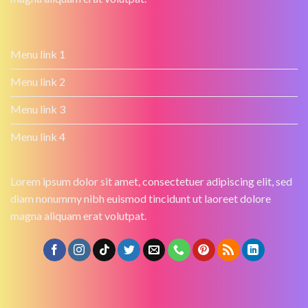
Menu link 1
Menu link 2
Menu link 3
Menu link 4
Lorem ipsum dolor sit amet, consectetuer adipiscing elit, sed
diam nonummy nibh euismod tincidunt ut laoreet dolore
magna aliquam erat volutpat.