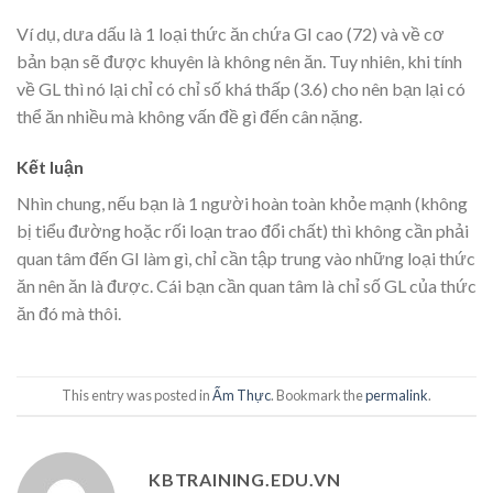
Ví dụ, dưa dấu là 1 loại thức ăn chứa GI cao (72) và về cơ
bản bạn sẽ được khuyên là không nên ăn. Tuy nhiên, khi tính
về GL thì nó lại chỉ có chỉ số khá thấp (3.6) cho nên bạn lại có
thể ăn nhiều mà không vấn đề gì đến cân nặng.
Kết luận
Nhìn chung, nếu bạn là 1 người hoàn toàn khỏe mạnh (không
bị tiểu đường hoặc rối loạn trao đổi chất) thì không cần phải
quan tâm đến GI làm gì, chỉ cần tập trung vào những loại thức
ăn nên ăn là được. Cái bạn cần quan tâm là chỉ số GL của thức
ăn đó mà thôi.
This entry was posted in
Ẩm Thực
. Bookmark the
permalink
.
KBTRAINING.EDU.VN