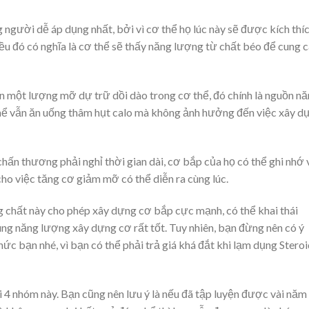
gười dễ áp dụng nhất, bởi vì cơ thể họ lúc này sẽ được kích thí
iều đó có nghĩa là cơ thể sẽ thấy năng lượng từ chất béo để cung 
ẵn một lượng mỡ dự trữ dồi dào trong cơ thể, đó chính là nguồn n
hể vẫn ăn uống thâm hụt calo mà không ảnh hưởng đến việc xây d
ấn thương phải nghỉ thời gian dài, cơ bắp của họ có thể ghi nhớ 
cho việc tăng cơ giảm mỡ có thể diễn ra cùng lúc.
 chất này cho phép xây dựng cơ bắp cực mạnh, có thể khai thái
ng năng lượng xây dựng cơ rất tốt. Tuy nhiên, bạn đừng nên có ý
ức bạn nhé, vì bạn có thể phải trả giá khá đắt khi lạm dụng Stero
 4 nhóm này. Bạn cũng nên lưu ý là nếu đã tập luyện được vài năm