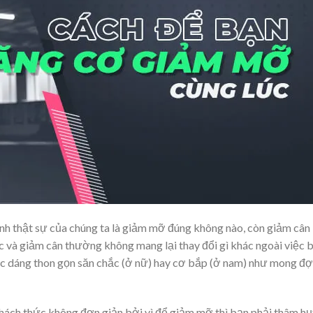
định thật sự của chúng ta là giảm mỡ đúng không nào, còn giảm cân 
và giảm cân thường không mang lại thay đổi gì khác ngoài việc 
óc dáng thon gọn săn chắc (ở nữ) hay cơ bắp (ở nam) như mong đợ
hách thức không đơn giản bởi vì để giảm mỡ thì bạn phải thâm hụ