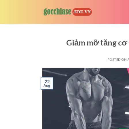
Skip
to
content
Giảm mỡ tăng cơ 
POSTED ON
22
Aug