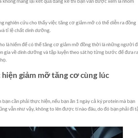
à không mang lại kết quả đáng kể thì bạn vẫn được xem là nhóm
ững nghiên cứu cho thấy việc tăng cơ giảm mỡ có thể diễn ra đồng
và tỉ lệ chất dinh dưỡng.
ho là hiếm để có thể tăng cơ giảm mỡ đồng thời là những người đ
ên gia về dinh dưỡng và tập luyện theo sát họ từng bước để đưa r
 họ.
 hiện giảm mỡ tăng cơ cùng lúc
 bạn cần phải thực hiện, nếu bạn ăn 1 ngày cả ký protein mà bạn
ng vẫn như vậy, không to lên được tí nào đâu, do đó bạn phải đi t