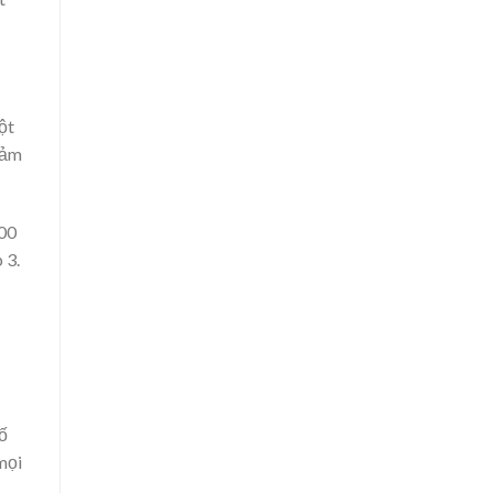
ột
iảm
600
 3.
ố
mọi