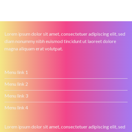
Lorem ipsum dolor sit amet, consectetuer adipiscing elit, sed
diam nonummy nibh euismod tincidunt ut laoreet dolore
magna aliquam erat volutpat.
Menu link 1
Menu link 2
Menu link 3
Menu link 4
Lorem ipsum dolor sit amet, consectetuer adipiscing elit, sed