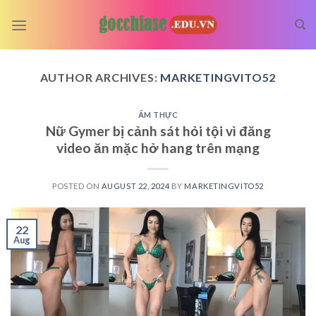
Skip
to
content
AUTHOR ARCHIVES:
MARKETINGVITO52
ẨM THỰC
Nữ Gymer bị cảnh sát hỏi tội vì đăng
video ăn mặc hở hang trên mạng
POSTED ON
AUGUST 22, 2024
BY
MARKETINGVITO52
22
Aug