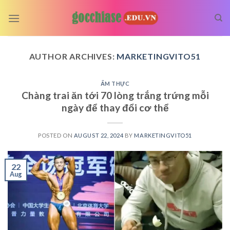
Skip
to
content
AUTHOR ARCHIVES:
MARKETINGVITO51
ẨM THỰC
Chàng trai ăn tới 70 lòng trắng trứng mỗi
ngày để thay đổi cơ thể
POSTED ON
AUGUST 22, 2024
BY
MARKETINGVITO51
22
Aug