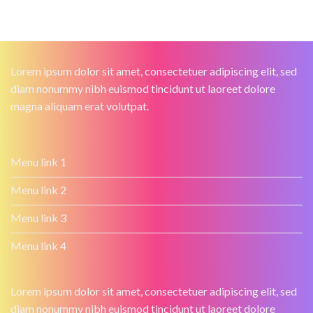
Lorem ipsum dolor sit amet, consectetuer adipiscing elit, sed
diam nonummy nibh euismod tincidunt ut laoreet dolore
magna aliquam erat volutpat.
Menu link 1
Menu link 2
Menu link 3
Menu link 4
Lorem ipsum dolor sit amet, consectetuer adipiscing elit, sed
diam nonummy nibh euismod tincidunt ut laoreet dolore