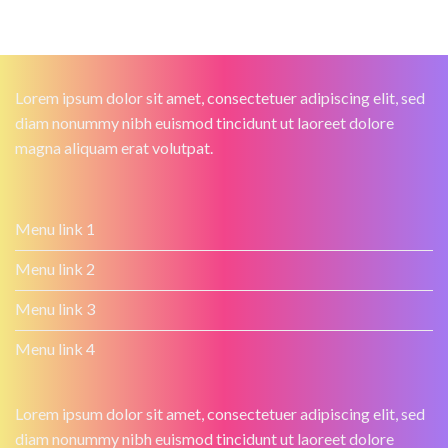
Lorem ipsum dolor sit amet, consectetuer adipiscing elit, sed
diam nonummy nibh euismod tincidunt ut laoreet dolore
magna aliquam erat volutpat.
Menu link 1
Menu link 2
Menu link 3
Menu link 4
Lorem ipsum dolor sit amet, consectetuer adipiscing elit, sed
diam nonummy nibh euismod tincidunt ut laoreet dolore