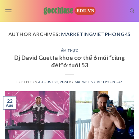
Skip
to
content
AUTHOR ARCHIVES:
MARKETINGVIETPHONG45
ẨM THỰC
Dj David Guetta khoe cơ thể 6 múi “căng
đét”ở tuổi 53
POSTED ON
AUGUST 22, 2024
BY
MARKETINGVIETPHONG45
22
Aug