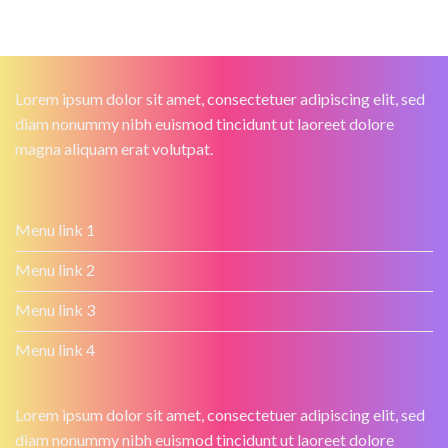
Lorem ipsum dolor sit amet, consectetuer adipiscing elit, sed
diam nonummy nibh euismod tincidunt ut laoreet dolore
magna aliquam erat volutpat.
Menu link 1
Menu link 2
Menu link 3
Menu link 4
Lorem ipsum dolor sit amet, consectetuer adipiscing elit, sed
diam nonummy nibh euismod tincidunt ut laoreet dolore