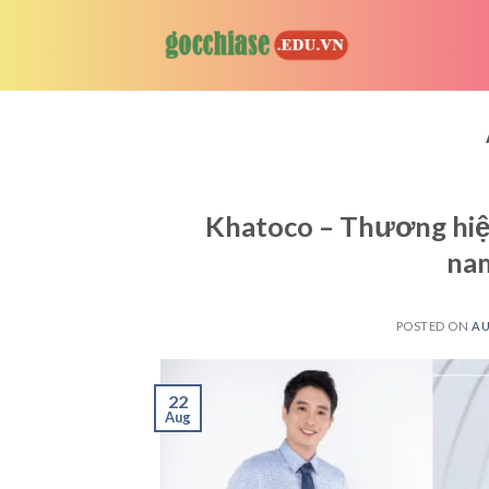
Skip
to
content
Khatoco – Thương hiệu
nam
POSTED ON
AU
22
Aug