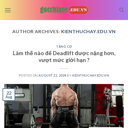
Skip
to
content
AUTHOR ARCHIVES:
KIENTHUCHAY.EDU.VN
TĂNG CƠ
Làm thế nào để Deadlift được nặng hơn,
vượt mức giới hạn ?
POSTED ON
AUGUST 22, 2024
BY
KIENTHUCHAY.EDU.VN
22
Aug