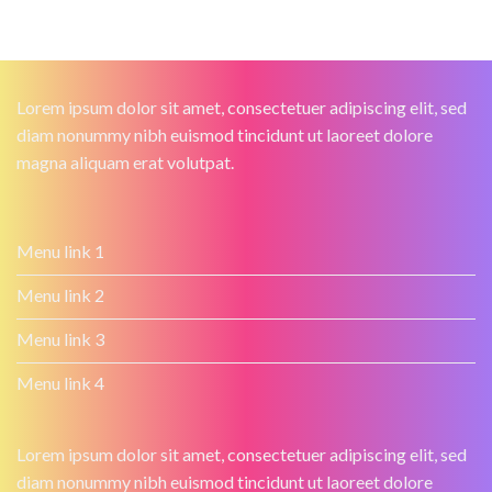
Lorem ipsum dolor sit amet, consectetuer adipiscing elit, sed
diam nonummy nibh euismod tincidunt ut laoreet dolore
magna aliquam erat volutpat.
Menu link 1
Menu link 2
Menu link 3
Menu link 4
Lorem ipsum dolor sit amet, consectetuer adipiscing elit, sed
diam nonummy nibh euismod tincidunt ut laoreet dolore