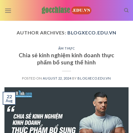
Skip
to
content
AUTHOR ARCHIVES:
BLOGXECO.EDU.VN
ẨM THỰC
Chia sẻ kinh nghiệm kinh doanh thực
phẩm bổ sung thể hình
POSTED ON
AUGUST 22, 2024
BY
BLOGXECO.EDU.VN
22
Aug