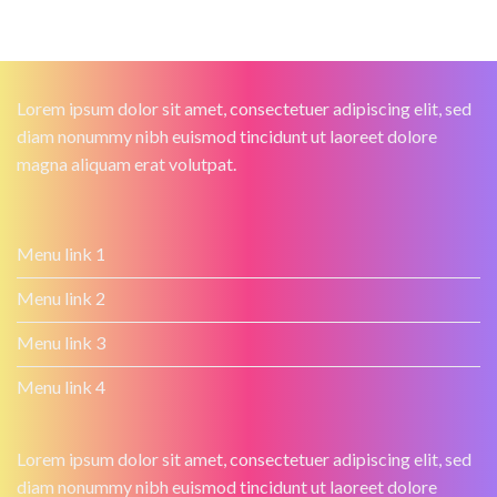
Lorem ipsum dolor sit amet, consectetuer adipiscing elit, sed
diam nonummy nibh euismod tincidunt ut laoreet dolore
magna aliquam erat volutpat.
Menu link 1
Menu link 2
Menu link 3
Menu link 4
Lorem ipsum dolor sit amet, consectetuer adipiscing elit, sed
diam nonummy nibh euismod tincidunt ut laoreet dolore