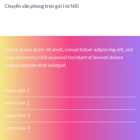
Chuyển văn phòng trọn gói Hà Nội
Lorem ipsum dolor sit amet, consectetuer adipiscing elit, sed
diam nonummy nibh euismod tincidunt ut laoreet dolore
magna aliquam erat volutpat.
Menu link 1
Menu link 2
Menu link 3
Menu link 4