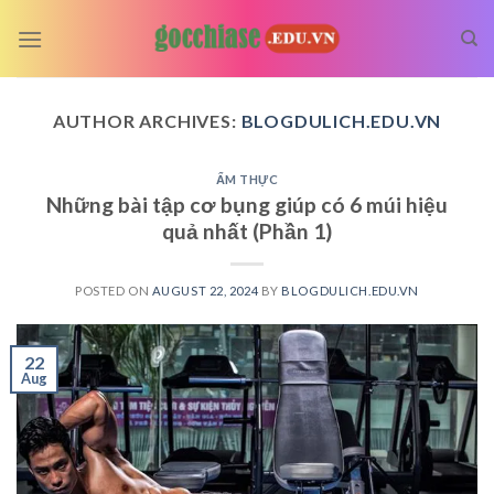
Skip
to
content
AUTHOR ARCHIVES:
BLOGDULICH.EDU.VN
ẨM THỰC
Những bài tập cơ bụng giúp có 6 múi hiệu
quả nhất (Phần 1)
POSTED ON
AUGUST 22, 2024
BY
BLOGDULICH.EDU.VN
22
Aug