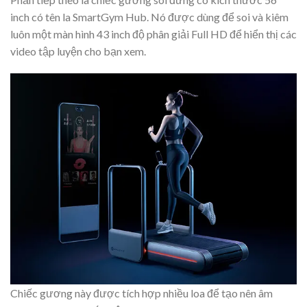
inch có tên la SmartGym Hub. Nó được dùng để soi và kiêm
luôn một màn hình 43 inch độ phân giải Full HD để hiển thị các
video tập luyện cho bạn xem.
Chiếc gương này được tích hợp nhiều loa để tạo nên âm