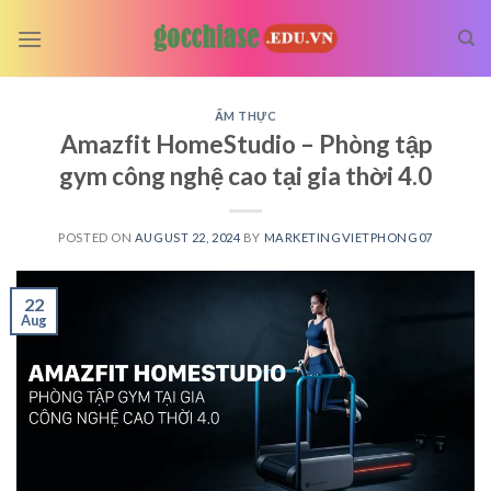
Skip
to
content
ẨM THỰC
Amazfit HomeStudio – Phòng tập
gym công nghệ cao tại gia thời 4.0
POSTED ON
AUGUST 22, 2024
BY
MARKETINGVIETPHONG07
22
Aug