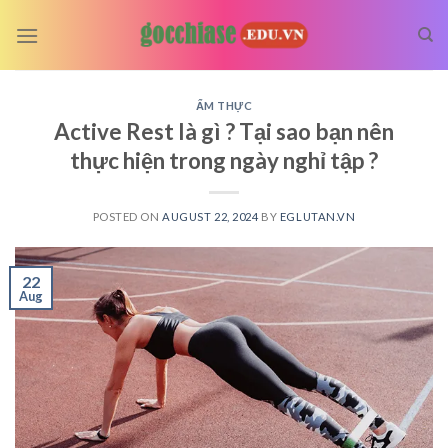
Skip
to
content
ẨM THỰC
Active Rest là gì ? Tại sao bạn nên
thực hiện trong ngày nghỉ tập ?
POSTED ON
AUGUST 22, 2024
BY
EGLUTAN.VN
22
Aug