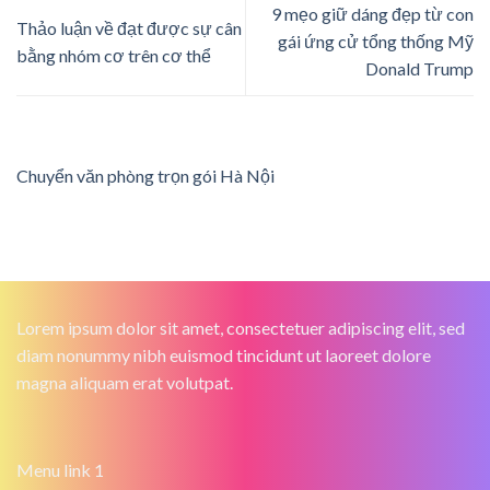
9 mẹo giữ dáng đẹp từ con
Thảo luận về đạt được sự cân
gái ứng cử tổng thống Mỹ
bằng nhóm cơ trên cơ thể
Donald Trump
Chuyển văn phòng trọn gói Hà Nội
Lorem ipsum dolor sit amet, consectetuer adipiscing elit, sed
diam nonummy nibh euismod tincidunt ut laoreet dolore
magna aliquam erat volutpat.
Menu link 1