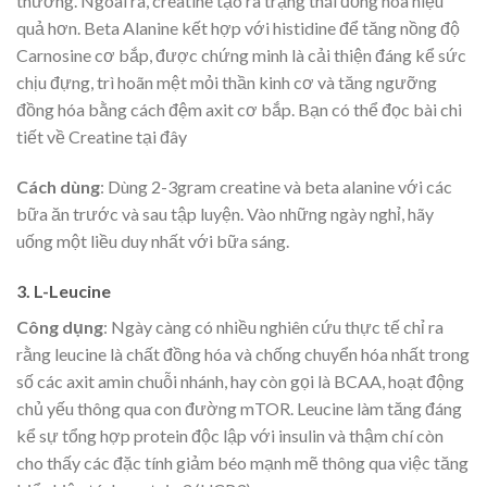
thường. Ngoài ra, creatine tạo ra trạng thái đồng hóa hiệu
quả hơn. Beta Alanine kết hợp với histidine để tăng nồng độ
Carnosine cơ bắp, được chứng minh là cải thiện đáng kể sức
chịu đựng, trì hoãn mệt mỏi thần kinh cơ và tăng ngưỡng
đồng hóa bằng cách đệm axit cơ bắp. Bạn có thể đọc bài chi
tiết về Creatine tại đây
Cách dùng
: Dùng 2-3gram creatine và beta alanine với các
bữa ăn trước và sau tập luyện. Vào những ngày nghỉ, hãy
uống một liều duy nhất với bữa sáng.
3. L-Leucine
Công dụng
: Ngày càng có nhiều nghiên cứu thực tế chỉ ra
rằng leucine là chất đồng hóa và chống chuyển hóa nhất trong
số các axit amin chuỗi nhánh, hay còn gọi là BCAA, hoạt động
chủ yếu thông qua con đường mTOR. Leucine làm tăng đáng
kể sự tổng hợp protein độc lập với insulin và thậm chí còn
cho thấy các đặc tính giảm béo mạnh mẽ thông qua việc tăng