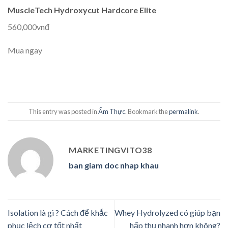
MuscleTech Hydroxycut Hardcore Elite
560,000vnđ
Mua ngay
This entry was posted in
Ẩm Thực
. Bookmark the
permalink
.
MARKETINGVITO38
ban giam doc nhap khau
Isolation là gì ? Cách để khắc
Whey Hydrolyzed có giúp bạn
phục lệch cơ tốt nhất
hấp thụ nhanh hơn không?