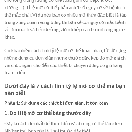
xương….). Tỉ lệ mỡ cơ thể phản ánh 1 số nguy cơ về bệnh có
thể mắc phải. Ví dụ nếu bạn có nhiều mỡ thừa đặc biệt là tập
trung xung quanh vùng bụng thì bạn sẽ có nguy cơ mắc bệnh
về tim mạch và tiểu đường, viêm khớp cao hơn những người
khác.
Có khá nhiều cách tính tỷ lệ mỡ cơ thể khác nhau, từ sử dụng
những dụng cụ đơn giản nhưng thước dây, kẹp đo mỡ giá chỉ
vài chục ngàn, cho đến các thiết bị chuyên dụng có giá hàng
trăm triệu.
Dưới đây là 7 cách tính tỷ lệ mỡ cơ thể mà bạn
nên biết
Phần 1: Sử dụng các thiết bị đơn giản, ít tốn kém
1. Đo tỉ lệ mỡ cơ thể bằng thước dây
Đây là cách dễ nhất để thực hiện và ai cũng có thể làm được.
Những thứ bạn cần là 1 sọi thước dây thôi.