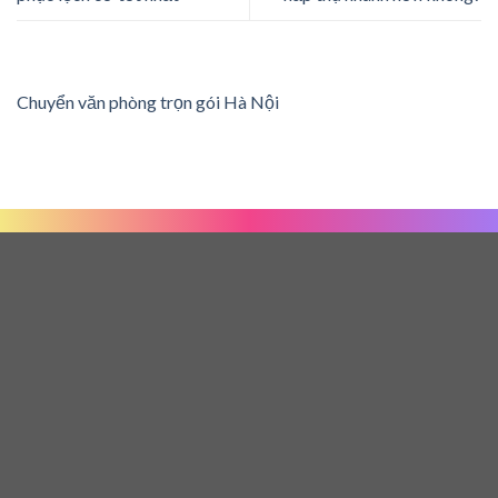
Chuyển văn phòng trọn gói Hà Nội
Lorem ipsum dolor sit amet, consectetuer adipiscing elit, sed
diam nonummy nibh euismod tincidunt ut laoreet dolore
magna aliquam erat volutpat.
Menu link 1
Menu link 2
Menu link 3