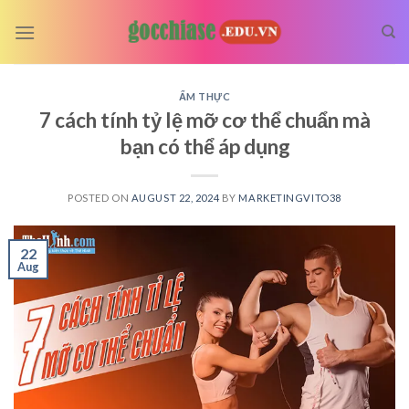
Skip
to
content
ẨM THỰC
7 cách tính tỷ lệ mỡ cơ thể chuẩn mà
bạn có thể áp dụng
POSTED ON
AUGUST 22, 2024
BY
MARKETINGVITO38
22
Aug