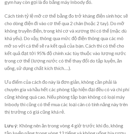
gym hay còn gọi là đo bằng máy Inbody đó.
Cách tính tỷ lệ mỡ cơ thể bằng đo trở kháng điện sinh học sẽ
cho dòng điện đi vào cơ thể qua 2 chân (hoặc 2 tay). Do mỡ
không truyền điện, trong khi cơ và xương thì có thể (mặc dù
khá yếu). Do vậy, thông qua mức độ điện thông qua các mô
mỡ so với cá thể sẽ ra kết quả của bạn. Cách thì có thể cho
kết quả đạt tới 95% độ chính xác tùy thuộc vào lượng nước
trong cơ thể (lượng nước có thể thay đổi do tập luyện, ăn
uống, sử dụng chất kích thích….).
Ưu điểm của cách đo này là đơn giản, không cần phải là
chuyên gia và hầu hết các phòng tập hiện đại đều có và chi phí
cũng không quá cao. Nếu phòng tập bạn không có loại máy
Inbody thì cũng có thể mua các loại cân có tính năng này trên
thị trường có giá cũng khá rẻ.
Lưu ý
: Không nên ăn trong vòng 4 giờ trước khi đo, không
tập luyện nặng trong vòng 12 tiếng và không uống bia rượu